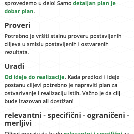
sprovedemo u delo! Samo
detaljan plan je
dobar plan
.
Proveri
Potrebno je vršiti stalnu proveru postavljenih
ciljeva u smislu postavljenih i ostvarenih
rezultata.
Uradi
Od ideje do realizacije
. Kada predlozi i ideje
postanu ciljevi potrebno je napraviti plan za
ostvarivanje i realizaciju istih. Važno je da cilj
bude izazovan ali dostižan!
relevantni - specifični - ograničeni -
merljivi
Ciljevi moraju da budu
relevantni i specifični
za