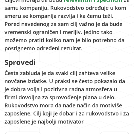
samu kompaniju. Rukovodstvo određuje u kom
smeru se kompanija razvija i ka čemu teži.
Pored navedenog za sam cilj važno je da bude
vremenski ograničen i merljiv. Jedino tako
možemo pratiti koliko nam je bilo potrebno da
postignemo određeni rezultat.
Sprovedi
Česta zabluda je da svaki cilj zahteva velike
novčane izdatke. U praksi se često pokazalo da
je dobra volja i pozitivna radna atmosfera u
firmi dovoljna za sprovođenje plana u delo.
Rukovodstvo mora da nađe način da motiviše
zaposlene. Cilj koji je dobar i za rukovodstvo i za
zaposlene je najbolji motivator