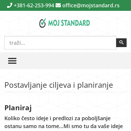
+381-62-253-994
office@mojstandard.rs
traži...
Pre
TOGGLE MENU
Postavljanje ciljeva i planiranje
Planiraj
Koliko često ideje i predlozi za poboljšanje
ostanu samo na tome...Mi smo tu da vaše ideje