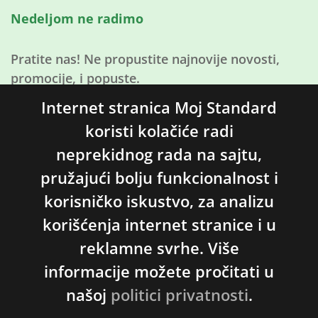
Nedeljom ne radimo
Pratite nas! Ne propustite najnovije novosti,
promocije, i popuste.
Internet stranica Moj Standard
koristi kolačiće radi
Pratite
nas
neprekidnog rada na sajtu,
na
pružajući bolju funkcionalnost i
Facebooku
korisničko iskustvo, za analizu
korišćenja internet stranice i u
reklamne svrhe. Više
© 2026 Moj Standard | Uvođenje i sertifikacija ISO
informacije možete pročitati u
standarda. Sva prava zadržana.
našoj
politici privatnosti
.